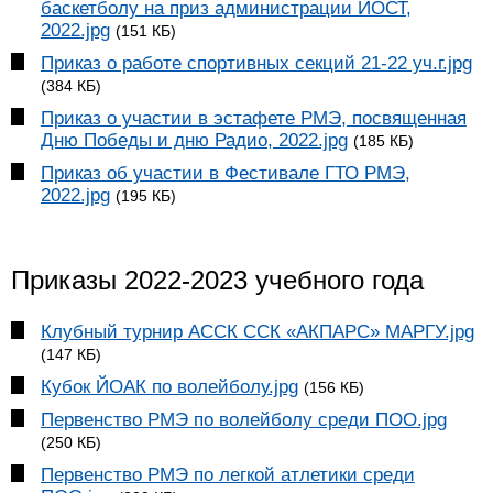
баскетболу на приз администрации ЙОСТ,
2022.jpg
(151 КБ)
Приказ о работе спортивных секций 21-22 уч.г.jpg
(384 КБ)
Приказ о участии в эстафете РМЭ, посвященная
Дню Победы и дню Радио, 2022.jpg
(185 КБ)
Приказ об участии в Фестивале ГТО РМЭ,
2022.jpg
(195 КБ)
Приказы 2022-2023 учебного года
Клубный турнир АССК ССК «АКПАРС» МАРГУ.jpg
(147 КБ)
Кубок ЙОАК по волейболу.jpg
(156 КБ)
Первенство РМЭ по волейболу среди ПОО.jpg
(250 КБ)
Первенство РМЭ по легкой атлетики среди