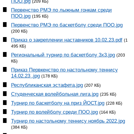
ПОО.jpg
(209 КБ)
Первенство РМЭ по лыжным гонкам среди
ПОО.jpg
(195 КБ)
Первенство РМЭ по баскетболу среди ПОО.jpg
(200 КБ)
Приказ о закреплении наставников 10.02.23.pdf
(1
495 КБ)
Региональный турнир по баскетболу 3х3.jpg
(203
КБ)
Приказ Первкенство по настольному теннису
14.02.23 .jpg
(178 КБ)
Республиканская эстафета.jpg
(207 КБ)
Студенческая волейбольная лига.jpg
(235 КБ)
Турнир по баскетболу на приз ЙОСТ.jpg
(228 КБ)
Турнир по волейболу среди ПОО.jpg
(164 КБ)
Турнир по настольному теннису ноябрь 2022.jpg
(384 КБ)