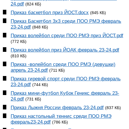
24.pdf
(824 КБ)
Приказ баскетбол приз ЙОСТ.docx
(845 КБ)
Приказ Баскетбол 3х3 среди ПОО РМЭ февраль
23-24.pdf
(848 КБ)
Приказ волейбол среди ПОО РМЭ приз ЙОСТ.pdf
(772 КБ)
Приказ волейбол приз ЙОАК февраль 23-24.pdf
(810 КБ)
Приказ -волейбол среди ПОО РМЭ (девушки)
апрель 23-24.pdf
(711 КБ)
Приказ гиревой спорт среди ПОО РМЭ февраль
23-24.pdf
(744 КБ)
Приказ мини-футбол Кубок Геникс февраль 23-
24.pdf
(731 КБ)
Приказ Лыжня России февраль 23-24.pdf
(837 КБ)
Приказ настольный теннис среди ПОО РМЭ
февраль23-24.pdf
(786 КБ)