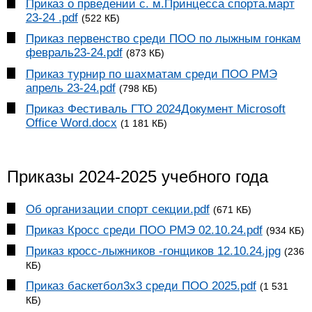
Приказ о прведении с. м.Принцесса спорта.март
23-24 .pdf
(522 КБ)
Приказ первенство среди ПОО по лыжным гонкам
февраль23-24.pdf
(873 КБ)
Приказ турнир по шахматам среди ПОО РМЭ
апрель 23-24.pdf
(798 КБ)
Приказ Фестиваль ГТО 2024Документ Microsoft
Office Word.docx
(1 181 КБ)
Приказы 2024-2025 учебного года
Об организации спорт секции.pdf
(671 КБ)
Приказ Кросс среди ПОО РМЭ 02.10.24.pdf
(934 КБ)
Приказ кросс-лыжников -гонщиков 12.10.24.jpg
(236
КБ)
Приказ баскетбол3х3 среди ПОО 2025.pdf
(1 531
КБ)