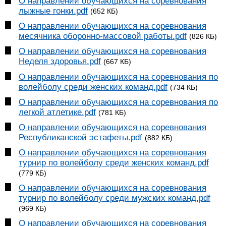
О направлении обучающихся на соревнования
лыжные гонки.pdf
(652 КБ)
О направлении обучающихся на соревнования
месячника оборонно-массовой работы.pdf
(826 КБ)
О направлении обучающихся на соревнования
Неделя здоровья.pdf
(667 КБ)
О направлении обучающихся на соревнования по
волейболу среди женских команд.pdf
(734 КБ)
О направлении обучающихся на соревнования по
легкой атлетике.pdf
(781 КБ)
О направлении обучающихся на соревнования
Республиканской эстафеты.pdf
(882 КБ)
О направлении обучающихся на соревнования
турнир по волейболу среди женских команд.pdf
(779 КБ)
О направлении обучающихся на соревнования
турнир по волейболу среди мужских команд.pdf
(969 КБ)
О направлении обучающихся на соревнования