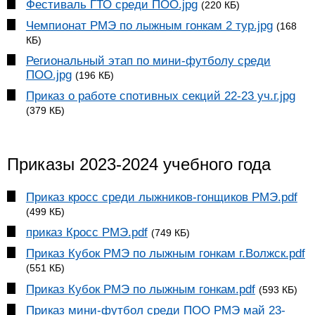
Фестиваль ГТО среди ПОО.jpg
(220 КБ)
Чемпионат РМЭ по лыжным гонкам 2 тур.jpg
(168
КБ)
Региональный этап по мини-футболу среди
ПОО.jpg
(196 КБ)
Приказ о работе спотивных секций 22-23 уч.г.jpg
(379 КБ)
Приказы 2023-2024 учебного года
Приказ кросс среди лыжников-гонщиков РМЭ.pdf
(499 КБ)
приказ Кросс РМЭ.pdf
(749 КБ)
Приказ Кубок РМЭ по лыжным гонкам г.Волжск.pdf
(551 КБ)
Приказ Кубок РМЭ по лыжным гонкам.pdf
(593 КБ)
Приказ мини-футбол среди ПОО РМЭ май 23-