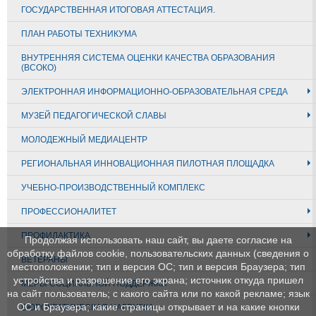
ГОСУДАРСТВЕННАЯ ИТОГОВАЯ АТТЕСТАЦИЯ.
ПЛАН РАБОТЫ ТЕХНИКУМА
ВНУТРЕННЯЯ СИСТЕМА ОЦЕНКИ КАЧЕСТВА ОБРАЗОВАНИЯ
(ВСОКО)
ЭЛЕКТРОННАЯ ИНФОРМАЦИОННО-ОБРАЗОВАТЕЛЬНАЯ СРЕДА
МУЗЕЙ ПЕДАГОГИЧЕСКОЙ СЛАВЫ
МОЛОДЕЖНЫЙ МЕДИАЦЕНТР
РЕГИОНАЛЬНАЯ ИННОВАЦИОННАЯ ПИЛОТНАЯ ПЛОЩАДКА
УЧЕБНО-ПРОИЗВОДСТВЕННЫЙ КОМПЛЕКС
ПРОФЕССИОНАЛИТЕТ
ПРОФИЛАКТИКА
Продолжая использовать наш сайт, вы даете согласие на
обработку файлов cookie, пользовательских данных (сведения о
ВЕТЕРАНЫ
местоположении; тип и версия ОС; тип и версия Браузера; тип
устройства и разрешение его экрана; источник откуда пришел
МЕРЫ СОЦИАЛЬНОЙ ПОДДЕРЖКИ
на сайт пользователь; с какого сайта или по какой рекламе; язык
ОС и Браузера; какие страницы открывает и на какие кнопки
БЮРОКРАТИЧЕСКАЯ НАГРУЗКА