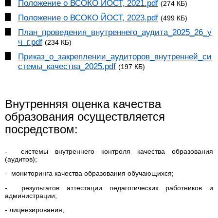
Положение о ВСОКО ЙОСТ, 2021.pdf
(274 КБ)
Положение о ВСОКО ЙОСТ, 2023.pdf
(499 КБ)
План_проведения_внутреннего_аудита_2025_26_у
ч_г.pdf
(234 КБ)
Приказ_о_закреплении_аудиторов_внутренней_си
стемы_качества_2025.pdf
(197 КБ)
Внутренняя оценка качества
образования осуществляется
посредством:
- системы внутреннего контроля качества образования
(аудитов);
- мониторинга качества образования обучающихся;
- результатов аттестации педагогических работников и
администрации;
- лицензирования;