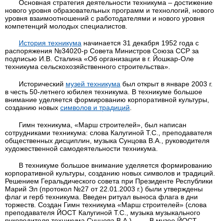
Основная стратегия деятельности техникума – достижение
нового уровня образовательных программ и технологий, нового
уровня взаимоотношений с работодателями и нового уровня
компетенций молодых специалистов.
История техникума
начинается 31 декабря 1952 года с
распоряжения №34020-р Совета Министров Союза ССР за
подписью И.В. Сталина «Об организации в г. Йошкар-Оле
техникума сельскохозяйственного строительства».
Исторический
музей техникума
был открыт в январе 2003 г.
в честь 50-летнего юбилея техникума. В техникуме большое
внимание уделяется формированию корпоративной культуры,
созданию новых
символов и традиций
.
Гимн техникума, «Марш строителей», был написан
сотрудниками техникума: слова Калугиной Т.С., преподавателя
общественных дисциплин, музыка Сунцова В.А., руководителя
художественной самодеятельности техникума.
В техникуме большое внимание уделяется формированию
корпоративной культуры, созданию новых символов и традиций.
Решением Геральдического совета при Президенте Республики
Марий Эл (протокол №27 от 22.01.2003 г.) были утверждены
флаг и герб техникума. Введен ритуал выноса флага в дни
торжеств. Создан Гимн техникума «Марш строителей» (слова
преподавателя ЙОСТ Калугиной Т.С., музыка музыкального
руководителя техникума Сунцова В.А.). В музее ЙОСТ