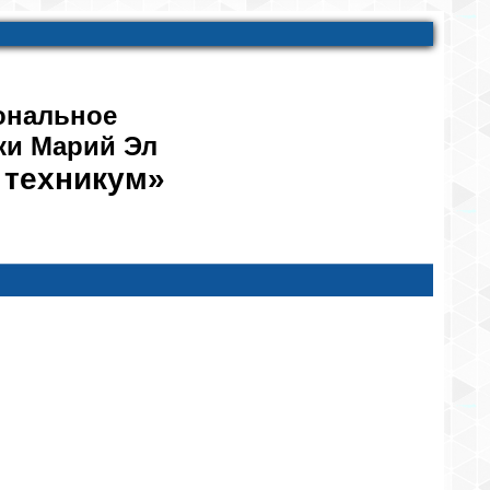
ональное
ки Марий Эл
 техникум»