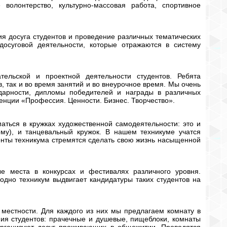
волонтерство, культурно-массовая работа, спортивное
ия досуга студентов и проведение различных тематических
досуговой деятельности, которые отражаются в систему
тельской и проектной деятельности студентов. Ребята
, так и во время занятий и во внеурочное время. Мы очень
дарности, дипломы победителей и награды в различных
енции «Профессия. Ценности. Бизнес. Творчество».
ться в кружках художественной самодеятельности: это и
му), и танцевальный кружок. В нашем техникуме учатся
денты техникума стремятся сделать свою жизнь насыщенной
е места в конкурсах и фестивалях различного уровня.
одно техникум выдвигает кандидатуры таких студентов на
 местности. Для каждого из них мы предлагаем комнату в
ия студентов: прачечные и душевые, пищеблоки, комнаты
организуют досуг проживающих в общежитии. Проводятся