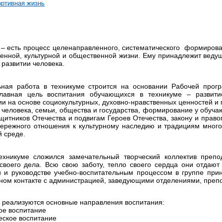
ртивная жизнь
– есть процесс целенаправленного, систематического формирован
венной, культурной и общественной жизни. Ему принадлежит веду
развитии человека.
ьная работа в техникуме строится на основании Рабочей прог
авная цель воспитания обучающихся в техникуме – развити
и на основе социокультурных, духовно-нравственных ценностей и
 человека, семьи, общества и государства, формирование у обуча
щитников Отечества и подвигам Героев Отечества, закону и право
бережного отношения к культурному наследию и традициям мног
 среде.
хникуме сложился замечательный творческий коллектив препод
 своего дела. Всю свою заботу, тепло своего сердца они отдают
и и руководстве учебно-воспитательным процессом в группе при
сном контакте с администрацией, заведующими отделениями, преп
е реализуются основные направления воспитания:
ое воспитание
еское воспитание