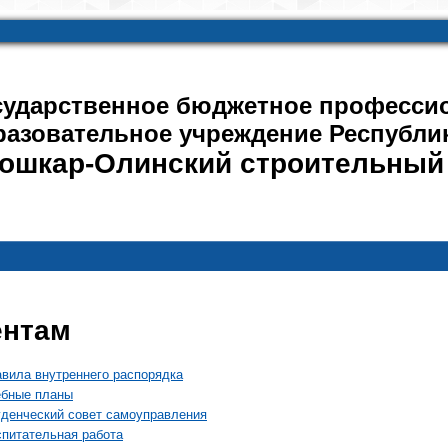
сударственное бюджетное професси
разовательное учреждение Республи
ошкар-Олинский строительный
ентам
вила внутреннего распорядка
ебные планы
денческий совет самоуправления
питательная работа