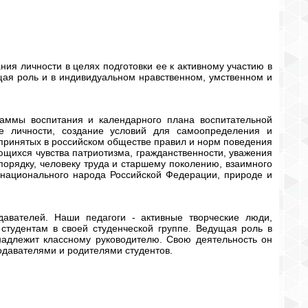
ия личности в целях подготовки ее к активному участию в
щая роль и в индивидуальном нравственном, умственном и
раммы воспитания и календарного плана воспитательной
е личности, создание условий для самоопределения и
 принятых в российском обществе правил и норм поведения
ющихся чувства патриотизма, гражданственности, уважения
порядку, человеку труда и старшему поколению, взаимного
онационального народа Российской Федерации, природе и
авателей. Наши педагоги - активные творческие люди,
 студентам в своей студенческой группе. Ведущая роль в
надлежит классному руководителю. Свою деятельность он
одавателями и родителями студентов.