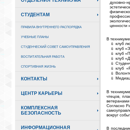
ОТДЕЛЕНИЯ ТЕХНИКУМА
духовно-н
эстетичес
физическо
СТУДЕНТАМ
профессио
экологиче
ценности 
ПРАВИЛА ВНУТРЕННЕГО РАСПОРЯДКА
УЧЕБНЫЕ ПЛАНЫ
В техникуме
клуб лю
ü
СТУДЕНЧЕСКИЙ СОВЕТ САМОУПРАВЛЕНИЯ
клуб «
ü
клуб «П
ü
ВОСПИТАТЕЛЬНАЯ РАБОТА
клуб «
ü
Студен
ü
СПОРТИВНАЯ ЖИЗНЬ
клуб «
ü
Волонт
ü
Медиац
ü
КОНТАКТЫ
В техникум
ЦЕНТР КАРЬЕРЫ
чтецов, пла
ветеранами
Согласно Р
КОМПЛЕКСНАЯ
самоуправл
БЕЗОПАСНОСТЬ
вокруг собы
ИНФОРМАЦИОННАЯ
В последни