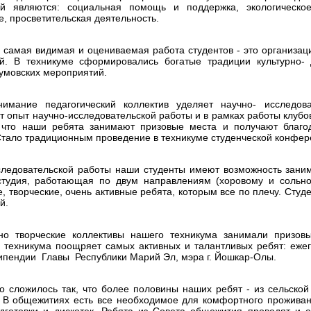
й являются: социальная помощь и поддержка, экологическое 
, просветительская деятельность.
 самая видимая и оцениваемая работа студентов - это организац
й. В техникуме сформировались богатые традиции культурно- 
умовских мероприятий.
имание педагогический коллектив уделяет научно- исследова
 опыт научно-исследовательской работы и в рамках работы клубов
 что наши ребята занимают призовые места и получают благо
Стало традиционным проведение в техникуме студенческой конфер
ледовательской работы наши студенты имеют возможность занима
студия, работающая по двум направлениям (хоровому и сольно
, творческие, очень активные ребята, которым все по плечу. Сту
й.
но творческие коллективы нашего техникума занимали призовы
о техникума поощряет самых активных и талантливых ребят: ежег
ипендии Главы Республики Марий Эл, мэра г. Йошкар-Олы.
о сложилось так, что более половины наших ребят - из сельской
 В общежитиях есть все необходимое для комфортного проживан
дготовки и дискотек. Ребята из Совета общежития проводят и 