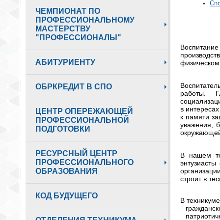
Спо
ЧЕМПИОНАТ ПО
ПРОФЕССИОНАЛЬНОМУ
МАСТЕРСТВУ
"ПРОФЕССИОНАЛЫ"
Воспитание 
производст
АБИТУРИЕНТУ
физическом 
Воспитател
ОБРКРЕДИТ В СПО
работы. Гл
социализаци
в интересах
ЦЕНТР ОПЕРЕЖАЮЩЕЙ
к памяти за
ПРОФЕССИОНАЛЬНОЙ
уважения, 
ПОДГОТОВКИ
окружающей
РЕСУРСНЫЙ ЦЕНТР
В нашем те
ПРОФЕССИОНАЛЬНОГО
энтузиасты
организаци
ОБРАЗОВАНИЯ
строит в те
КОД БУДУЩЕГО
В техникум
гражданск
патриотич