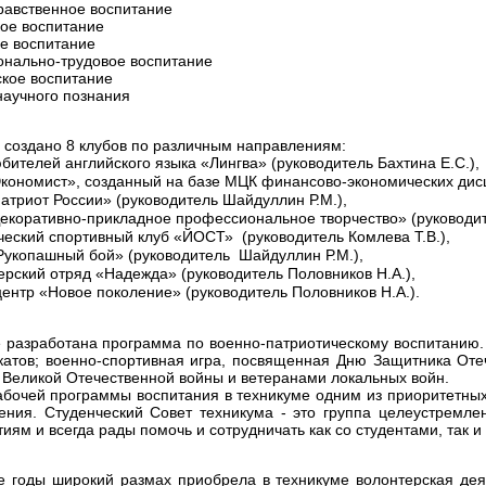
равственное воспитание
кое воспитание
е воспитание
нально-трудовое воспитание
ское воспитание
научного познания
 создано 8 клубов по различным направлениям:
бителей английского языка «Лингва» (руководитель Бахтина Е.С.),
Экономист», созданный на базе МЦК финансово-экономических дисц
атриот России» (руководитель Шайдуллин Р.М.),
Декоративно-прикладное профессиональное творчество» (руководите
ческий спортивный клуб «ЙОСТ» (руководитель Комлева Т.В.),
Рукопашный бой» (руководитель Шайдуллин Р.М.),
ерский отряд «Надежда» (руководитель Половников Н.А.),
ентр «Новое поколение» (руководитель Половников Н.А.).
е разработана программа по военно-патриотическому воспитанию.
катов; военно-спортивная игра, посвященная Дню Защитника Отеч
 Великой Отечественной войны и ветеранами локальных войн.
абочей программы воспитания в техникуме одним из приоритетных
ения. Студенческий Совет техникума - это группа целеустремл
тиям и всегда рады помочь и сотрудничать как со студентами, так 
е годы широкий размах приобрела в техникуме волонтерская дея