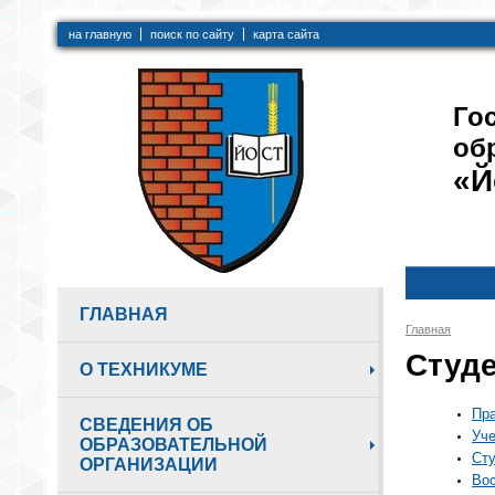
на главную
поиск по сайту
карта сайта
Го
об
«Й
ГЛАВНАЯ
Главная
Студ
О ТЕХНИКУМЕ
Пра
СВЕДЕНИЯ ОБ
Уч
ОБРАЗОВАТЕЛЬНОЙ
Сту
ОРГАНИЗАЦИИ
Вос