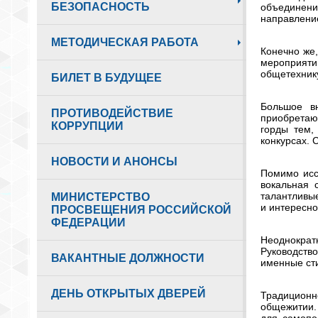
БЕЗОПАСНОСТЬ
объединени
направление
МЕТОДИЧЕСКАЯ РАБОТА
Конечно же,
мероприяти
общетехник
БИЛЕТ В БУДУЩЕЕ
Большое вн
ПРОТИВОДЕЙСТВИЕ
приобретают
КОРРУПЦИИ
горды тем,
конкурсах. 
НОВОСТИ И АНОНСЫ
Помимо исс
вокальная 
талантливые
МИНИСТЕРСТВО
и интересно
ПРОСВЕЩЕНИЯ РОССИЙСКОЙ
ФЕДЕРАЦИИ
Неоднократ
Руководств
ВАКАНТНЫЕ ДОЛЖНОСТИ
именные ст
ДЕНЬ ОТКРЫТЫХ ДВЕРЕЙ
Традиционн
общежитии.
для самопо