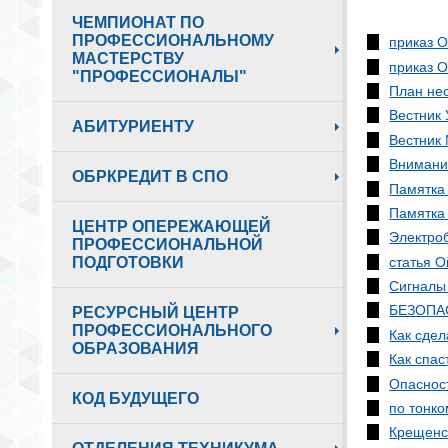
ЧЕМПИОНАТ ПО
ПРОФЕССИОНАЛЬНОМУ
приказ О
МАСТЕРСТВУ
приказ О
"ПРОФЕССИОНАЛЫ"
План не
Вестник
АБИТУРИЕНТУ
Вестник 
Внимани
ОБРКРЕДИТ В СПО
Памятка 
Памятка 
ЦЕНТР ОПЕРЕЖАЮЩЕЙ
Электроб
ПРОФЕССИОНАЛЬНОЙ
статья О
ПОДГОТОВКИ
Сигналы
БЕЗОПА
РЕСУРСНЫЙ ЦЕНТР
ПРОФЕССИОНАЛЬНОГО
Как сдел
ОБРАЗОВАНИЯ
Как спас
Опасност
КОД БУДУЩЕГО
по тонко
Крещенск