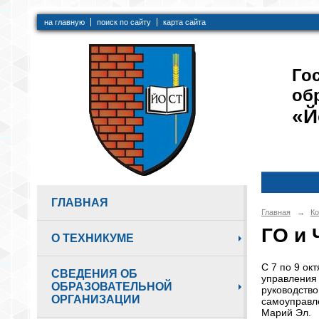
на главную
поиск по сайту
карта сайта
Го
об
«Й
ГЛАВНАЯ
Главная
→
Ко
ГО и 
О ТЕХНИКУМЕ
С 7 по 9 ок
СВЕДЕНИЯ ОБ
управления
ОБРАЗОВАТЕЛЬНОЙ
руководство
ОРГАНИЗАЦИИ
самоуправле
Марий Эл.