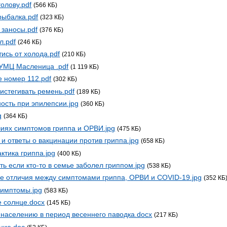
голову.pdf
(566 КБ)
рыбалка.pdf
(323 КБ)
 заносы.pdf
(376 КБ)
л.pdf
(246 КБ)
тись от холода.pdf
(210 КБ)
 УМЦ Масленица .pdf
(1 119 КБ)
е номер 112.pdf
(302 КБ)
истегивать ремень.pdf
(189 КБ)
ость при эпилепсии.jpg
(360 КБ)
g
(364 КБ)
чиях симптомов гриппа и ОРВИ.jpg
(475 КБ)
и ответы о вакцинации против гриппа.jpg
(658 КБ)
тика гриппа.jpg
(400 КБ)
ть если кто-то в семье заболел гриппом.jpg
(538 КБ)
е отличия между симптомами гриппа, ОРВИ и COVID-19.jpg
(352 КБ
симптомы.jpg
(583 КБ)
е солнце.docx
(145 КБ)
 населению в период весеннего паводка.docx
(217 КБ)
ние.doc