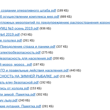
 создании оперативного штаба.pdf
(189 КБ)
б осуществлении комплекса мер.pdf
(889 КБ)
отложных меропритий по предупреждению распространения корон
 УМЦ №3 осень 2019.pdf
(936 КБ)
№4 2019.pdf
(743 КБ)
е гололед.pdf
(261 КБ)
Преодоление страха и паники.pdf
(337 КБ)
электробезопасность.pdf
(275 КБ)
езопасность для населения.pdf
(200 КБ)
й мороз, мороз...pdf
(197 КБ)
 ГО и правильные действия населения.pdf
(440 КБ)
СНОСТЬ НА ЗИМНЕЙ РЫБАЛКЕ..pdf
(211 КБ)
ать елку безопасной.pdf
(192 КБ)
тись от холода.pdf
(153 КБ)
и зимой. Памятка.pdf
(302 КБ)
му льду.pdf
(240 КБ)
ие купания. Памятка.pdf
(281 КБ)