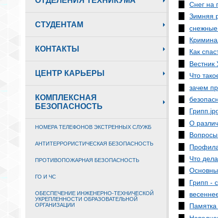
ОТДЕЛЕНИЯ ТЕХНИКУМА
Снег на 
Зимняя 
СТУДЕНТАМ
снежные
Кримина
КОНТАКТЫ
Как спас
Вестник
ЦЕНТР КАРЬЕРЫ
Что тако
зачем пр
КОМПЛЕКСНАЯ
безопасн
БЕЗОПАСНОСТЬ
Грипп.jp
О разли
НОМЕРА ТЕЛЕФОНОВ ЭКСТРЕННЫХ СЛУЖБ
Вопросы 
АНТИТЕРРОРИСТИЧЕСКАЯ БЕЗОПАСНОСТЬ
Профилак
Что дела
ПРОТИВОПОЖАРНАЯ БЕЗОПАСНОСТЬ
Основны
ГО И ЧС
Грипп - 
ОБЕСПЕЧЕНИЕ ИНЖЕНЕРНО-ТЕХНИЧЕСКОЙ
весенне
УКРЕПЛЕННОСТИ ОБРАЗОВАТЕЛЬНОЙ
ОРГАНИЗАЦИИ
Памятка
Наводне