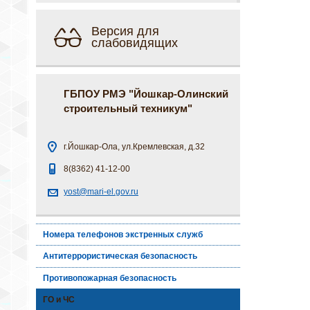
Версия для
слабовидящих
ГБПОУ РМЭ "Йошкар-Олинский
строительный техникум"
г.Йошкар-Ола, ул.Кремлевская, д.32
8(8362) 41-12-00
yost@mari-el.gov.ru
Номера телефонов экстренных служб
Антитеррористическая безопасность
Противопожарная безопасность
ГО и ЧС