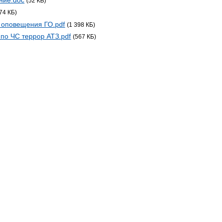
(52 КБ)
(74 КБ)
 оповещения ГО.pdf
(1 398 КБ)
по ЧС террор АТЗ.pdf
(567 КБ)