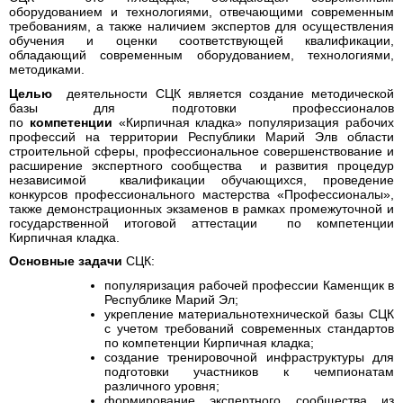
оборудованием и технологиями, отвечающими современным
требованиям, а также наличием экспертов для осуществления
обучения и оценки соответствующей квалификации,
обладающий современным оборудованием, технологиями,
методиками.
Целью
деятельности СЦК является
создание методической
базы для подготовки профессионалов
по
компетенции
«Кирпичная кладка» популяризация рабочих
профессий на территории Республики Марий Эл
в области
строительной сферы, профессиональное совершенствование и
расширение экспертного сообщества и развития процедур
независимой квалификации обучающихся, проведение
конкурсов профессионального мастерства «Профессионалы»,
также демонстрационных экзаменов в рамках промежуточной и
государственной итоговой аттестации по компетенции
Кирпичная кладка.
Основные задачи
СЦК:
популяризация рабочей профессии Каменщик в
Республике Марий Эл;
укрепление материальнотехнической базы СЦК
с учетом требований современных стандартов
по компетенции Кирпичная кладка;
создание тренировочной инфраструктуры для
подготовки участников к чемпионатам
различного уровня;
формирование экспертного сообщества из