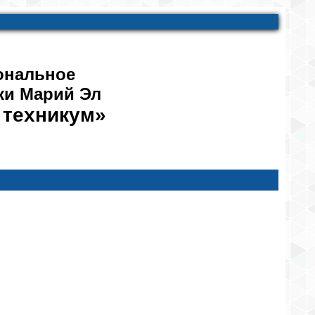
ональное
ки Марий Эл
 техникум»