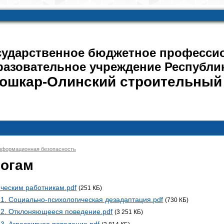
сударственное бюджетное професси
разовательное учреждение Республи
ошкар-Олинский строительный
формационная безопасность
гогам
ческим работникам.pdf
(251 КБ)
1. Социально-психологическая дезадаптация.pdf
(730 КБ)
 2. Отклоняющееся поведение.pdf
(3 251 КБ)
3. Агрессивное поведение.pdf