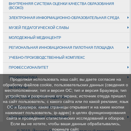
ВНУТРЕННЯЯ СИСТЕМА ОЦЕНКИ КАЧЕСТВА ОБРАЗОВАНИЯ
(ВСОКО)
ЭЛЕКТРОННАЯ ИНФОРМАЦИОННО-ОБРАЗОВАТЕЛЬНАЯ СРЕДА
МУЗЕЙ ПЕДАГОГИЧЕСКОЙ СЛАВЫ
МОЛОДЕЖНЫЙ МЕДИАЦЕНТР
РЕГИОНАЛЬНАЯ ИННОВАЦИОННАЯ ПИЛОТНАЯ ПЛОЩАДКА
УЧЕБНО-ПРОИЗВОДСТВЕННЫЙ КОМПЛЕКС
ПРОФЕССИОНАЛИТЕТ
ПРОФИЛАКТИКА
Продолжая использовать наш сайт, вы даете согласие на
обработку файлов cookie, пользовательских данных (сведения о
ВЕТЕРАНЫ
местоположении; тип и версия ОС; тип и версия Браузера; тип
устройства и разрешение его экрана; источник откуда пришел
МЕРЫ СОЦИАЛЬНОЙ ПОДДЕРЖКИ
на сайт пользователь; с какого сайта или по какой рекламе; язык
ОС и Браузера; какие страницы открывает и на какие кнопки
БЮРОКРАТИЧЕСКАЯ НАГРУЗКА
нажимает пользователь; ip-адрес) в целях функционирования
ПРОТИВОДЕЙСТВИЕ КОРРУПЦИИ
сайта и проведения статистических исследований и обзоров.
Если вы не хотите, чтобы ваши данные обрабатывались,
покиньте сайт.