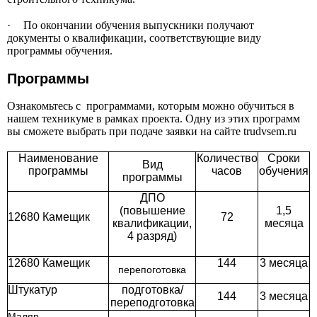
·
По окончании обучения выпускники получают
документы о квалификации, соответствующие виду
программы обучения.
Программы
Ознакомьтесь с программами, которым можно обучиться в
нашем техникуме в рамках проекта. Одну из этих программ
вы сможете выбрать при подаче заявки на сайте trudvsem.ru
Наименование
Количеств
о
Сроки
Вид
программы
часов
обучения
программы
ДПО
(повышение
1,5
12680 Камещик
72
квалификации,
месяца
4 разряд)
12680 Камещик
144
3 месяца
перепоготовка
Штукатур
подготовка/
144
3 месяца
переподготовка
Маляр