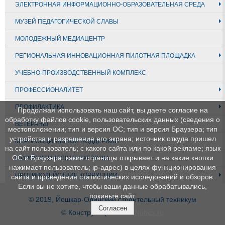
ЭЛЕКТРОННАЯ ИНФОРМАЦИОННО-ОБРАЗОВАТЕЛЬНАЯ СРЕДА
МУЗЕЙ ПЕДАГОГИЧЕСКОЙ СЛАВЫ
МОЛОДЕЖНЫЙ МЕДИАЦЕНТР
РЕГИОНАЛЬНАЯ ИННОВАЦИОННАЯ ПИЛОТНАЯ ПЛОЩАДКА
УЧЕБНО-ПРОИЗВОДСТВЕННЫЙ КОМПЛЕКС
ПРОФЕССИОНАЛИТЕТ
ПРОФИЛАКТИКА
Продолжая использовать наш сайт, вы даете согласие на
обработку файлов cookie, пользовательских данных (сведения о
ВЕТЕРАНЫ
местоположении; тип и версия ОС; тип и версия Браузера; тип
устройства и разрешение его экрана; источник откуда пришел
МЕРЫ СОЦИАЛЬНОЙ ПОДДЕРЖКИ
на сайт пользователь; с какого сайта или по какой рекламе; язык
ОС и Браузера; какие страницы открывает и на какие кнопки
БЮРОКРАТИЧЕСКАЯ НАГРУЗКА
нажимает пользователь; ip-адрес) в целях функционирования
ПРОТИВОДЕЙСТВИЕ КОРРУПЦИИ
сайта и проведения статистических исследований и обзоров.
Если вы не хотите, чтобы ваши данные обрабатывались,
покиньте сайт.
© 2019, Йошкар-Олинский строительный техникум
Согласен
© Конструктор сайтов
Nubex.ru