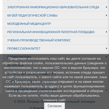
ЭЛЕКТРОННАЯ ИНФОРМАЦИОННО-ОБРАЗОВАТЕЛЬНАЯ СРЕДА
МУЗЕЙ ПЕДАГОГИЧЕСКОЙ СЛАВЫ
МОЛОДЕЖНЫЙ МЕДИАЦЕНТР
РЕГИОНАЛЬНАЯ ИННОВАЦИОННАЯ ПИЛОТНАЯ ПЛОЩАДКА
УЧЕБНО-ПРОИЗВОДСТВЕННЫЙ КОМПЛЕКС
ПРОФЕССИОНАЛИТЕТ
ПРОФИЛАКТИКА
Продолжая использовать наш сайт, вы даете согласие на
обработку файлов cookie, пользовательских данных (сведения о
ВЕТЕРАНЫ
местоположении; тип и версия ОС; тип и версия Браузера; тип
устройства и разрешение его экрана; источник откуда пришел
МЕРЫ СОЦИАЛЬНОЙ ПОДДЕРЖКИ
на сайт пользователь; с какого сайта или по какой рекламе; язык
ОС и Браузера; какие страницы открывает и на какие кнопки
БЮРОКРАТИЧЕСКАЯ НАГРУЗКА
нажимает пользователь; ip-адрес) в целях функционирования
ПРОТИВОДЕЙСТВИЕ КОРРУПЦИИ
сайта и проведения статистических исследований и обзоров.
Если вы не хотите, чтобы ваши данные обрабатывались,
покиньте сайт.
© 2019, Йошкар-Олинский строительный техникум
Согласен
© Конструктор сайтов
Nubex.ru