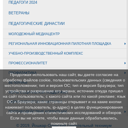
ПЕДАГОГИ 2024
ВЕТЕРАНЫ
ПЕДАГОГИЧЕСКИЕ ДИНАСТИИ
МОЛОДЕЖНЫЙ МЕДИАЦЕНТР
РЕГИОНАЛЬНАЯ ИННОВАЦИОННАЯ ПИЛОТНАЯ ПЛОЩАДКА
УЧЕБНО-ПРОИЗВОДСТВЕННЫЙ КОМПЛЕКС
ПРОФЕССИОНАЛИТЕТ
ПРОФИЛАКТИКА
Продолжая использовать наш сайт, вы даете согласие на
обработку файлов cookie, пользовательских данных (сведения о
ВЕТЕРАНЫ
местоположении; тип и версия ОС; тип и версия Браузера; тип
устройства и разрешение его экрана; источник откуда пришел
МЕРЫ СОЦИАЛЬНОЙ ПОДДЕРЖКИ
на сайт пользователь; с какого сайта или по какой рекламе; язык
ОС и Браузера; какие страницы открывает и на какие кнопки
БЮРОКРАТИЧЕСКАЯ НАГРУЗКА
нажимает пользователь; ip-адрес) в целях функционирования
ПРОТИВОДЕЙСТВИЕ КОРРУПЦИИ
сайта и проведения статистических исследований и обзоров.
Если вы не хотите, чтобы ваши данные обрабатывались,
покиньте сайт.
© 2019, Йошкар-Олинский строительный техникум