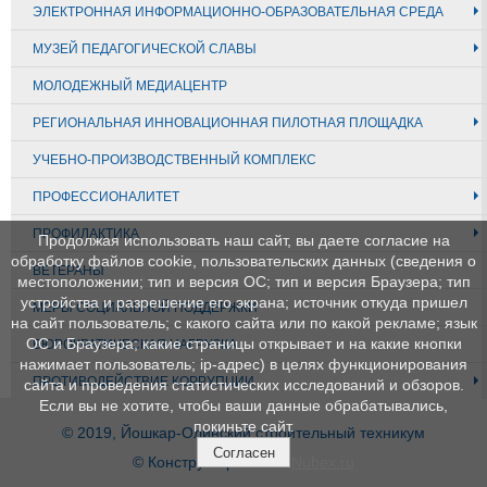
ЭЛЕКТРОННАЯ ИНФОРМАЦИОННО-ОБРАЗОВАТЕЛЬНАЯ СРЕДА
МУЗЕЙ ПЕДАГОГИЧЕСКОЙ СЛАВЫ
МОЛОДЕЖНЫЙ МЕДИАЦЕНТР
РЕГИОНАЛЬНАЯ ИННОВАЦИОННАЯ ПИЛОТНАЯ ПЛОЩАДКА
УЧЕБНО-ПРОИЗВОДСТВЕННЫЙ КОМПЛЕКС
ПРОФЕССИОНАЛИТЕТ
ПРОФИЛАКТИКА
Продолжая использовать наш сайт, вы даете согласие на
обработку файлов cookie, пользовательских данных (сведения о
ВЕТЕРАНЫ
местоположении; тип и версия ОС; тип и версия Браузера; тип
устройства и разрешение его экрана; источник откуда пришел
МЕРЫ СОЦИАЛЬНОЙ ПОДДЕРЖКИ
на сайт пользователь; с какого сайта или по какой рекламе; язык
ОС и Браузера; какие страницы открывает и на какие кнопки
БЮРОКРАТИЧЕСКАЯ НАГРУЗКА
нажимает пользователь; ip-адрес) в целях функционирования
ПРОТИВОДЕЙСТВИЕ КОРРУПЦИИ
сайта и проведения статистических исследований и обзоров.
Если вы не хотите, чтобы ваши данные обрабатывались,
покиньте сайт.
© 2019, Йошкар-Олинский строительный техникум
Согласен
© Конструктор сайтов
Nubex.ru