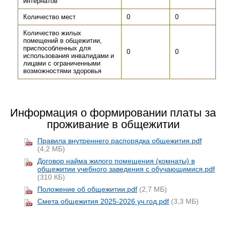
интернатов
Количество мест
0
0
Количество жилых
помещений в общежитии,
приспособленных для
0
0
использования инвалидами и
лицами с ограниченными
возможностями здоровья
Информация о формировании платы за
проживание в общежитии
Правила внутреннего распорядка общежития.pdf
(4,2 МБ)
Договор найма жилого помещения (комнаты) в
общежитии учебного заведения с обучающимися.pdf
(310 КБ)
Положение об общежитии.pdf
(2,7 МБ)
Смета общежития 2025-2026 уч.год.pdf
(3,3 МБ)