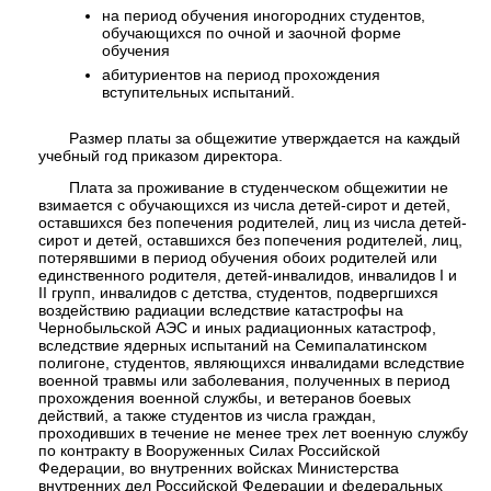
на период обучения иногородних студентов,
обучающихся по очной и заочной форме
обучения
абитуриентов на период прохождения
вступительных испытаний.
Размер платы за общежитие утверждается на каждый
учебный год приказом директора.
П
лата за проживание в студенческом общежитии не
взимается с обучающихся из числа детей-сирот и детей,
оставшихся без попечения родителей, лиц из числа детей-
сирот и детей, оставшихся без попечения родителей, лиц,
потерявшими в период обучения обоих родителей или
единственного родителя, детей-инвалидов, инвалидов I и
II групп, инвалидов с детства, студентов, подвергшихся
воздействию радиации вследствие катастрофы на
Чернобыльской АЭС и иных радиационных катастроф,
вследствие ядерных испытаний на Семипалатинском
полигоне, студентов, являющихся инвалидами вследствие
военной травмы или заболевания, полученных в период
прохождения военной службы, и ветеранов боевых
действий, а также студентов из числа граждан,
проходивших в течение не менее трех лет военную службу
по контракту в Вооруженных Силах Российской
Федерации, во внутренних войсках Министерства
внутренних дел Российской Федерации и федеральных