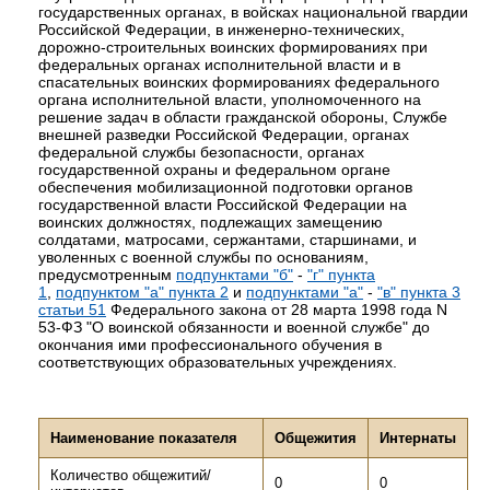
государственных органах, в войсках национальной гвардии
Российской Федерации, в инженерно-технических,
дорожно-строительных воинских формированиях при
федеральных органах исполнительной власти и в
спасательных воинских формированиях федерального
органа исполнительной власти, уполномоченного на
решение задач в области гражданской обороны, Службе
внешней разведки Российской Федерации, органах
федеральной службы безопасности, органах
государственной охраны и федеральном органе
обеспечения мобилизационной подготовки органов
государственной власти Российской Федерации на
воинских должностях, подлежащих замещению
солдатами, матросами, сержантами, старшинами, и
уволенных с военной службы по основаниям,
предусмотренным
подпунктами "б"
-
"г" пункта
1
,
подпунктом "а" пункта 2
и
подпунктами "а"
-
"в" пункта 3
статьи 51
Федерального закона от 28 марта 1998 года N
53-ФЗ "О воинской обязанности и военной службе" до
окончания ими профессионального обучения в
соответствующих образовательных учреждениях.
Наименование показателя
Общежития
Интернаты
Количество общежитий/
0
0