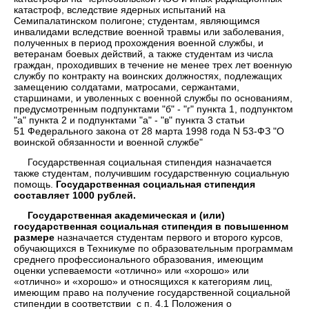
катастроф, вследствие ядерных испытаний на
Семипалатинском полигоне; студентам, являющимся
инвалидами вследствие военной травмы или заболевания,
полученных в период прохождения военной службы, и
ветеранам боевых действий, а также студентам из числа
граждан, проходивших в течение не менее трех лет военную
службу по контракту на воинских должностях, подлежащих
замещению солдатами, матросами, сержантами,
старшинами, и уволенных с военной службы по основаниям,
предусмотренным подпунктами "б" - "г" пункта 1, подпунктом
"а" пункта 2 и подпунктами "а" - "в" пункта 3 статьи
51 Федерального закона от 28 марта 1998 года N 53-ФЗ "О
воинской обязанности и военной службе"
Государственная социальная стипендия назначается
также студентам, получившим государственную социальную
помощь.
Государственная социальная стипендия
составляет 1000 рублей.
Государственная академическая и (или)
государственная социальная стипендия в повышенном
размере
назначается студентам первого и второго курсов,
обучающихся в Техникуме по образовательным программам
среднего профессионального образования, имеющим
оценки успеваемости «отлично» или «хорошо» или
«отлично» и «хорошо» и относящихся к категориям лиц,
имеющим право на получение государственной социальной
стипендии в соответствии с п. 4.1 Положения о