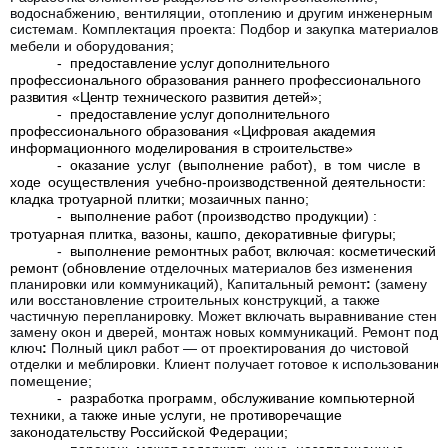
водоснабжению, вентиляции, отоплению и другим инженерным
системам. Комплектация проекта: Подбор и закупка материалов,
мебели и оборудования
;
-
предоставление услуг дополнительного
профессионального образования раннего профессионального
развития «Центр технического развития детей»;
-
предоставление услуг дополнительного
профессионального образования «Цифровая академия
информационного моделирования в строительстве»
-
оказание
услуг
(выполнение
работ),
в
том
числе
в
ходе
осуществления
учебно-производственной деятельности:
кладка тротуарной плитки; мозаичных панно;
-
выполнение работ (производство продукции) :
тротуарная плитка, вазоны, кашпо, декоративные фигуры;
-
выполнение ремонтных работ,
включая: косметический
ремонт (обновление
отделочных материалов без изменения
планировки или коммуникаций),
Капитальный ремонт
:
(замену
или восстановление строительных конструкций, а также
частичную перепланировку. Может включать выравнивание стен,
замену окон и дверей, монтаж новых коммуникаций.
Ремонт под
ключ
:
Полный цикл работ — от проектирования до чистовой
отделки и меблировки. Клиент получает готовое к использованию
помещение;
-
разработка программ, обслуживание компьютерной
техники, а также иные услуги, не противоречащие
законодательству Российской Федерации;