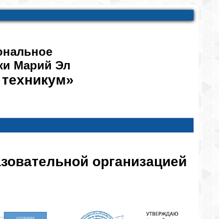
ональное
ки Марий Эл
 техникум»
азовательной организацией