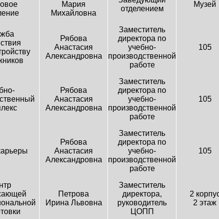
овое
Мария
Музей
отделением
ление
Михайловна
Заместитель
жба
Рябова
директора по
ствия
Анастасия
учебно-
105
тройству
Александровна
производственной
кников
работе
Заместитель
бно-
Рябова
директора по
ственный
Анастасия
учебно-
105
лекс
Александровна
производственной
работе
Заместитель
Рябова
директора по
карьеры
Анастасия
учебно-
105
Александровна
производственной
работе
нтр
Заместитель
жающей
Петрова
директора,
2 корпу
ональной
Ирина Львовна
руководитель
2 этаж
товки
ЦОПП