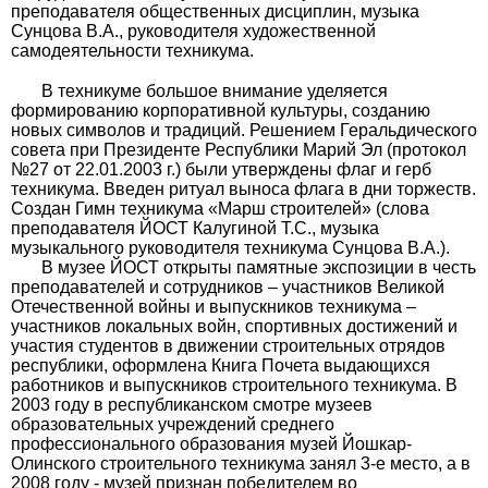
преподавателя общественных дисциплин, музыка
Сунцова В.А., руководителя художественной
самодеятельности техникума.
В техникуме большое внимание уделяется
формированию корпоративной культуры, созданию
новых символов и традиций. Решением Геральдического
совета при Президенте Республики Марий Эл (протокол
№27 от 22.01.2003 г.) были утверждены флаг и герб
техникума. Введен ритуал выноса флага в дни торжеств.
Создан Гимн техникума «Марш строителей» (слова
преподавателя ЙОСТ Калугиной Т.С., музыка
музыкального руководителя техникума Сунцова В.А.).
В музее ЙОСТ открыты памятные экспозиции в честь
преподавателей и сотрудников – участников Великой
Отечественной войны и выпускников техникума –
участников локальных войн, спортивных достижений и
участия студентов в движении строительных отрядов
республики, оформлена Книга Почета выдающихся
работников и выпускников строительного техникума. В
2003 году в республиканском смотре музеев
образовательных учреждений среднего
профессионального образования музей Йошкар-
Олинского строительного техникума занял 3-е место, а в
2008 году - музей признан победителем во