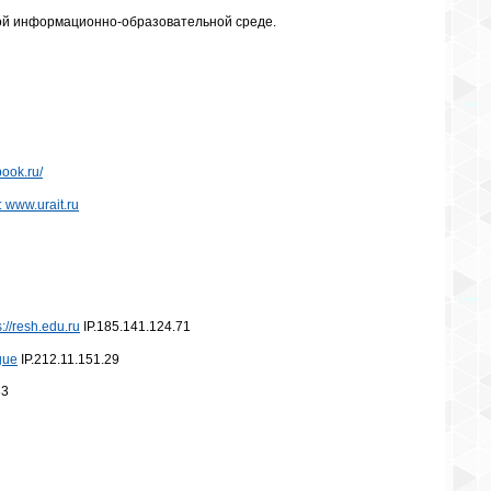
ной информационно-образовательной среде.
ook.ru/
www.urait.ru
s://resh.edu.ru
IP.185.141.124.71
gue
IP.212.11.151.29
33