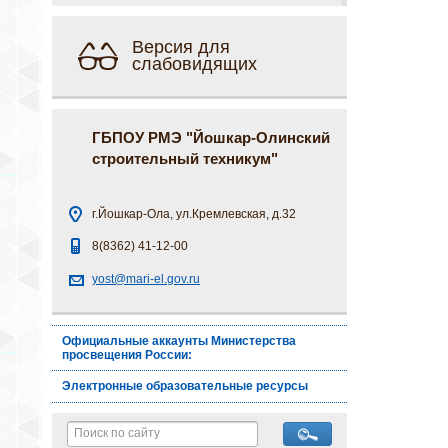
Версия для
слабовидящих
ГБПОУ РМЭ "Йошкар-Олинский
строительный техникум"
г.Йошкар-Ола, ул.Кремлевская, д.32
8(8362) 41-12-00
yost@mari-el.gov.ru
Официальные аккаунты Министерства
просвещения России:
Электронные образовательные ресурсы