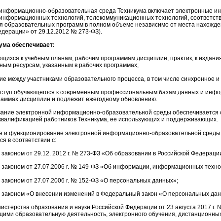
информационно-образовательная среда Техникума включает электронные и
 информационных технологий, телекоммуникационных технологий, соответств
 образовательных программ в полном объеме независимо от места нахожден
едерации» от 29.12.2012 № 273-ФЗ).
ума обеспечивает:
ющихся к учебным планам, рабочим программам дисциплин, практик, к издан
ным ресурсам, указанным в рабочих программах;
ие между участниками образовательного процесса, в том числе синхронное и
ступ обучающегося к современным профессиональным базам данных и инфо
раммах дисциплин и подлежит ежегодному обновлению.
ание электронной информационно-образовательной среды обеспечивается
 квалификацией работников Техникума, ее использующих и поддерживающих.
 и функционирование электронной информационно-образовательной среды с
я в соответствии с:
законом от 29.12. 2012 г. № 273-ФЗ «Об образовании в Российской Федераци
законом от 27.07.2006 г. № 149-ФЗ «Об информации, информационных техно
законом от 27.07.2006 г. № 152-ФЗ «О персональных данных»;
законом «О внесении изменений в Федеральный закон «О персональных данны
истерства образования и науки Российской Федерации от 23 августа 2017 г
ими образовательную деятельность, электронного обучения, дистанционны