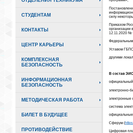
ОТДЕЛЕНИЯ ТЕХНИКУМА
программ»;
Постановлени
информационн
СТУДЕНТАМ
силу некотор
Приказом Росо
организации 
КОНТАКТЫ
12.11.2020 № 
Федеральными
ЦЕНТР КАРЬЕРЫ
Уставом ГБПО
другими лока
КОМПЛЕКСНАЯ
БЕЗОПАСНОСТЬ
В состав ЭИ
ИНФОРМАЦИОННАЯ
официальный 
БЕЗОПАСНОСТЬ
электронно-б
электронные 
МЕТОДИЧЕСКАЯ РАБОТА
система элек
БИЛЕТ В БУДУЩЕЕ
официальные 
Сферум (
https
ПРОТИВОДЕЙСТВИЕ
Цифровая пла