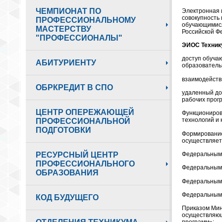
ЧЕМПИОНАТ ПО
Электронная 
совокупность
ПРОФЕССИОНАЛЬНОМУ
обучающимися
МАСТЕРСТВУ
Российской Ф
"ПРОФЕССИОНАЛЫ"
ЭИОС Техник
доступ обуча
АБИТУРИЕНТУ
образователь
взаимодейств
ОБРКРЕДИТ В СПО
удаленный до
рабочих прог
ЦЕНТР ОПЕРЕЖАЮЩЕЙ
Функциониров
технологий и
ПРОФЕССИОНАЛЬНОЙ
ПОДГОТОВКИ
Формирование
осуществляетс
Федеральным 
РЕСУРСНЫЙ ЦЕНТР
ПРОФЕССИОНАЛЬНОГО
Федеральным 
ОБРАЗОВАНИЯ
Федеральным 
Федеральным 
КОД БУДУЩЕГО
Приказом Мин
осуществляющ