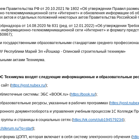
ем Правительства РФ от 20.10.2021 № 1802 «Об утверждении Правил разме
о-телекоммуникационной сети «Интернет» и обновления информации об обр
ых актов и отдельных положений некоторых актов Правительства Российской
брнадзора от 14.08.2020 № 831 (ред. от 12.01.2022) «Об утверждении Треб
в информационно-телекоммуникационной сети «Интернет» и формату предст
60867);
 государственными образовательными стандартами среднего профессиональ
У Республики Марий Эл «Йошкар - Олинский строительный техникум»
льными актами Техникума.
ОС Техникума входят следующие информационные и образовательные ре
сайт (
https://yost.nubex.ru/
);
иблиотечные системы: ЭБС «BOOK.ru» (
https://book.ru/
);
образовательные ресурсы, указанные в рабочих программах (
https://yost.nube
тронного документооборота и управления учебным процессом 1С Колледж Пр
группы и страницы в социальных сетях (
https://vk.com/club194579234
);
://sferum.ru/?p=start
);
тформа ЦОПП, которая включает в себя систему электронного обучения (
http