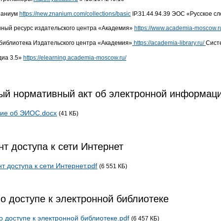
наниум
https://new.znanium.com/collections/basic
IP.31.44.94.39 ЭОС «Русское сл
ый ресурс издательского центра «Академия»
https://www.academia-moscow.r
библиотека Издательского центра «Академия»
https://academia-library.ru/
Сист
иа 3.5»
https://elearning.academia-moscow.ru/
ый нормативный акт об электронной информаци
ие об ЭИОС.docx
(41 КБ)
т доступа к сети Интернет
т доступа к сети Интернет.pdf
(6 551 КБ)
о доступе к электронной библиотеке
о доступе к электронной библиотеке.pdf
(6 457 КБ)