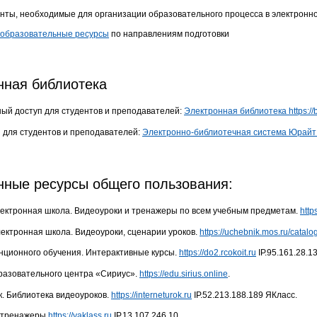
нты, необходимые для организации образовательного процесса в электрон
образовательные ресурсы
по направлениям подготовки
нная библиотека
ый доступ для студентов и преподавателей:
Электронная библиотека https://b
 для студентов и преподавателей:
Электронно-библиотечная система Юрайт: 
нные ресурсы общего пользования:
лектронная школа. Видеоуроки и тренажеры по всем учебным предметам.
http
лектронная школа. Видеоуроки, сценарии уроков.
https://uchebnik.mos.ru/catalo
нционного обучения. Интерактивные курсы.
https://do2.rcokoit.ru
IP.95.161.28.1
азовательного центра «Сириус».
https://edu.sirius.online
.
к. Библиотека видеоуроков.
https://interneturok.ru
IP.52.213.188.189 ЯКласс.
 тренажеры.
https://yaklass.ru
IP.13.107.246.10