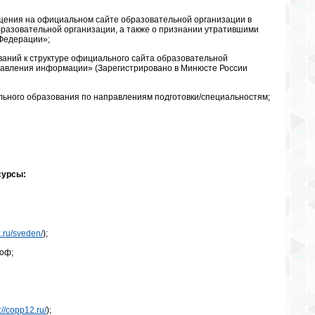
щения на официальном сайте образовательной организации в
азовательной организации, а также о признании утратившими
 Федерации»;
ований к структуре официального сайта образовательной
авления информации» (Зарегистрировано в Минюсте России
ного образования по направлениям подготовки/специальностям;
сурсы:
x.ru/sveden/
);
оф;
://copp12.ru/
);