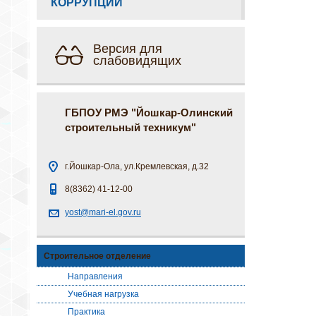
КОРРУПЦИИ
Версия для
слабовидящих
ГБПОУ РМЭ "Йошкар-Олинский
строительный техникум"
г.Йошкар-Ола, ул.Кремлевская, д.32
8(8362) 41-12-00
yost@mari-el.gov.ru
Строительное отделение
Направления
Учебная нагрузка
Практика