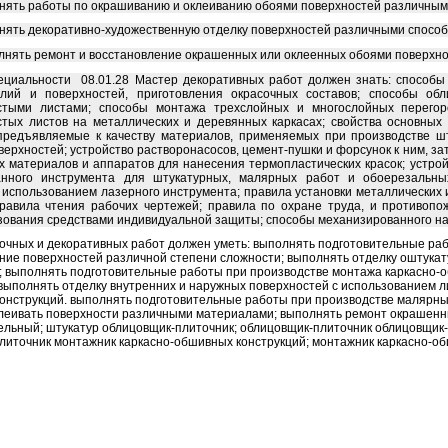
лнять работы по окрашиванию и оклеиванию обоями поверхностей различным
лнять декоративно-художественную отделку поверхностей различными способ
олнять ремонт и восстановление окрашенных или оклеенных обоями поверхно
ециальности 08.01.28 Мастер декоративных работ должен знать: способы 
елий и поверхностей, приготовления окрасочных составов; способы об
истыми листами; способы монтажа трехслойных и многослойных перегор
стых листов на металлических и деревянных каркасах; свойства основны
предъявляемые к качеству материалов, применяемых при производстве шт
верхностей; устройство растворонасосов, цемент-пушки и форсунок к ним, з
х материалов и аппаратов для нанесения термопластических красок; устро
анного инструмента для штукатурных, малярных работ и обоерезальны
с использованием лазерного инструмента; правила установки металлических
равила чтения рабочих чертежей; правила по охране труда, и противопож
зования средствами индивидуальной защиты; способы механизированного на
очных и декоративных работ должен уметь: выполнять подготовительные раб
ние поверхностей различной степени сложности; выполнять отделку оштука
; выполнять подготовительные работы при производстве монтажа каркасно-о
 выполнять отделку внутренних и наружных поверхностей с использованием л
онструкций. выполнять подготовительные работы при производстве малярн
клеивать поверхности различными материалами; выполнять ремонт окрашенн
ельный; штукатур облицовщик-плиточник; облицовщик-плиточник облицовщик-
литочник монтажник каркасно-обшивных конструкций; монтажник каркасно-о