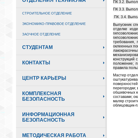
ОТДЕЛЕНИЯ ТЕХНИКУМА
ПК 3.2. Выпо
ПК 3.3. Выпо
СТРОИТЕЛЬНОЕ ОТДЕЛЕНИЕ
ПК. 3.4. Вып
ЭКОНОМИКО-ПРАВОВОЕ ОТДЕЛЕНИЕ
Выпускник сп
отделке изд
гипсоволокн
ЗАОЧНОЕ ОТДЕЛЕНИЕ
гипсоволокни
требования, 
оклеенных по
СТУДЕНТАМ
лакокрасочны
механизиров
конструкций 
КОНТАКТЫ
положение; п
правила поль
Мастер отдел
ЦЕНТР КАРЬЕРЫ
оштукатурива
поверхностей
перегородки;
обшивочных к
КОМПЛЕКСНАЯ
составами; о
БЕЗОПАСНОСТЬ
маляр строит
облицовщик-п
ИНФОРМАЦИОННАЯ
БЕЗОПАСНОСТЬ
МЕТОДИЧЕСКАЯ РАБОТА