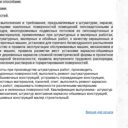
и способами.
ами.
стей.
выполнения и требования, предъявляемые к штукатурке, окраске,
лицовки наклонных поверхностей помещений гипсокартонными и
одок, многоуровневых подвесных потолков из гипсокартонных и
х материалов, применяемых при штукатурных и малярных работах;
укатурных, малярных и обойных работ, к качеству окрашенных и
атирочных машин, установок для горячего безвоздушного распыления
йство и правила эксплуатации обслуживаемых машин, механизмов и
х машин; правила разметки мест установки каркасно-обшивных
 и деревянных каркасов сложной геометрической формы в проектное
арной безопасности; правила внутреннего трудового распорядка;
несения растворов и торкретирования поверхностей.
оты при производстве штукатурных работ; производить
туренных поверхностей; выполнять ремонт оштукатуренных
бшивочных конструкций; устраивать ограждающие конструкции,
истовых материалов, панелей, плит; выполнять ремонт каркасно-
ых работ; окрашивать поверхности различными малярными
ых и оклеенных поверхностей. Квалификация выпускника– штукатур
мозаичник; штукатур монтажник каркасно-обшивных конструкций;
бшивных конструкций маляр строительный.
Версия для печати