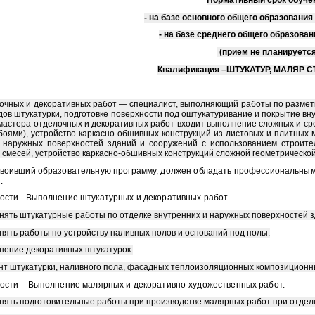
- на базе основного общего образования 
- на базе среднего общего образова
(прием не планируется
Квалификация –ШТУКАТУР, МАЛЯР
очных и декоративных работ — специалист, выполняющий работы по разметк
дов штукатурки, подготовке поверхности под оштукатуривание и покрытие вн
мастера отделочных и декоративных работ входит выполнение сложных и сре
боями), устройство каркасно-обшивных конструкций из листовых и плитных м
 наружных поверхностей зданий и сооружений с использованием строител
 смесей, устройство каркасно-обшивных конструкций сложной геометрическо
своивший образовательную программу, должен обладать профессиональным
:
ости - Выполнение штукатурных и декоративных работ.
лнять штукатурные работы по отделке внутренних и наружных поверхностей з
нять работы по устройству наливных полов и оснований под полы.
лнение декоративных штукатурок.
онт штукатурки, наливного пола, фасадных теплоизоляционных композиционн
ости - Выполнение малярных и декоративно-художественных работ.
лнять подготовительные работы при производстве малярных работ при отдел