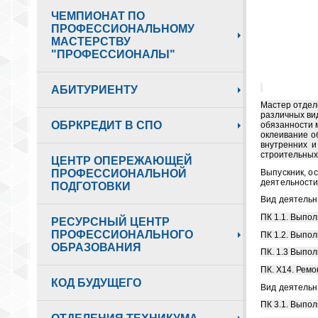
ЧЕМПИОНАТ ПО
ПРОФЕССИОНАЛЬНОМУ
МАСТЕРСТВУ
"ПРОФЕССИОНАЛЫ"
АБИТУРИЕНТУ
Мастер отдел
различных ви
ОБРКРЕДИТ В СПО
обязанности 
оклеивание о
внутренних и
строительных
ЦЕНТР ОПЕРЕЖАЮЩЕЙ
Выпускник, о
ПРОФЕССИОНАЛЬНОЙ
деятельности
ПОДГОТОВКИ
Вид деятельн
ПК 1.1. Выпо
РЕСУРСНЫЙ ЦЕНТР
ПРОФЕССИОНАЛЬНОГО
ПК 1.2. Выпол
ОБРАЗОВАНИЯ
ПК. 1.3 Выпо
ПК. Х14. Рем
КОД БУДУЩЕГО
Вид деятельн
ПК 3.1. Выпо