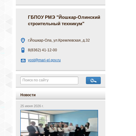
ГБПОУ РМЭ "Йошкар-Олинский
строительный техникум"
г.Йошкар-Ола, ул.Кремлевская, д.32
8(8362) 41-12-00
yost@mari-el.gov.ru
Новости
25 июня 2026 г.