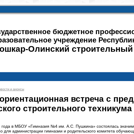
сударственное бюджетное професси
разовательное учреждение Республи
ошкар-Олинский строительный
вости и анонсы
риентационная встреча с пред
кого строительного техникума
6 года в МБОУ «Гимназия №4 им. А.С. Пушкина» состоялась значи
о для администрации гимназии и родительского комитета обучающ