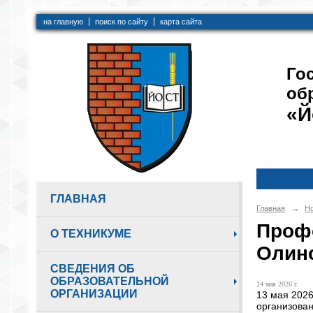
на главную
поиск по сайту
карта сайта
Го
об
«Й
ГЛАВНАЯ
Главная
→
Но
Профо
О ТЕХНИКУМЕ
Олинс
СВЕДЕНИЯ ОБ
ОБРАЗОВАТЕЛЬНОЙ
14 мая 2026 г.
ОРГАНИЗАЦИИ
13 мая 202
организован