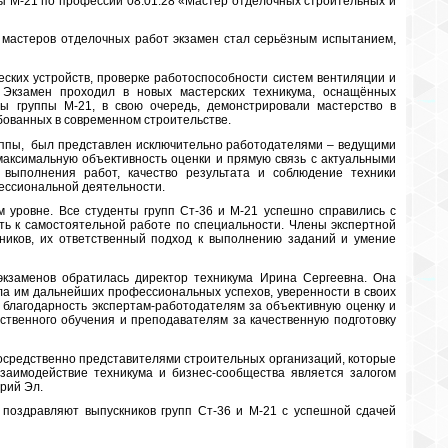
пы М-21 по профессии 08.01.28 «Мастер отделочных строительных и
я мастеров отделочных работ экзамен стал серьёзным испытанием,
ских устройств, проверке работоспособности систем вентиляции и
. Экзамен проходил в новых мастерских техникума, оснащённых
 группы М-21, в свою очередь, демонстрировали мастерство в
ебованных в современном строительстве.
группы, был представлен исключительно работодателями – ведущими
максимальную объективность оценки и прямую связь с актуальными
 выполнения работ, качество результата и соблюдение техники
ессиональной деятельности.
уровне. Все студенты групп Ст-36 и М-21 успешно справились с
ть к самостоятельной работе по специальности. Члены экспертной
кников, их ответственный подход к выполнению заданий и умение
экзаменов обратилась директор техникума Ирина Сергеевна. Она
а им дальнейших профессиональных успехов, уверенности в своих
а благодарность экспертам-работодателям за объективную оценку и
дственного обучения и преподавателям за качественную подготовку
осредственно представителями строительных организаций, которые
заимодействие техникума и бизнес-сообщества является залогом
рий Эл.
 поздравляют выпускников групп Ст-36 и М-21 с успешной сдачей