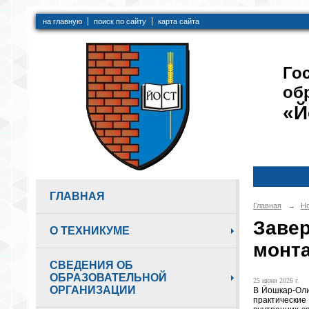
на главную
поиск по сайту
карта сайта
Го
об
«Й
ГЛАВНАЯ
Главная
→
Но
Заве
О ТЕХНИКУМЕ
монт
СВЕДЕНИЯ ОБ
ОБРАЗОВАТЕЛЬНОЙ
25 июня 2026 г.
ОРГАНИЗАЦИИ
В Йошкар-Оли
практические