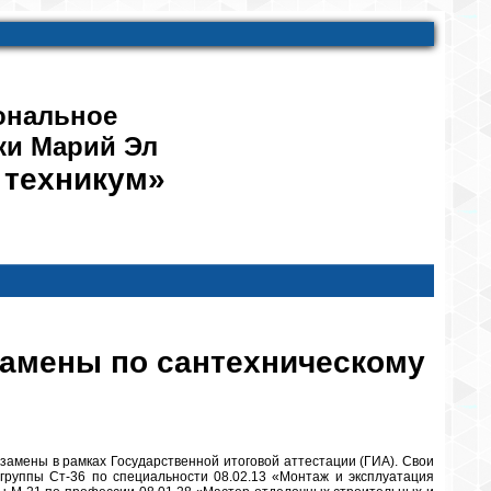
ональное
ки Марий Эл
 техникум»
амены по сантехническому
амены в рамках Государственной итоговой аттестации (ГИА). Свои
руппы Ст-36 по специальности 08.02.13 «Монтаж и эксплуатация