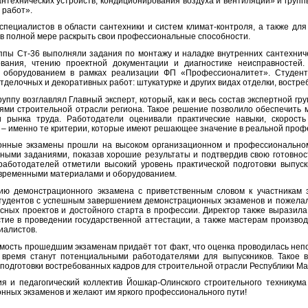
антехнических устройств, кондиционирования воздуха и вентиляции» и груп
 работ».
специалистов в области сантехники и систем климат-контроля, а также дл
в полной мере раскрыть свои профессиональные способности.
ппы Ст-36 выполняли задания по монтажу и наладке внутренних сантехниче
ования, чтению проектной документации и диагностике неисправностей
 оборудованием в рамках реализации ФП «Профессионалитет». Студенты
делочных и декоративных работ: штукатурке и других видах отделки, востр
руппу возглавлял Главный эксперт, который, как и весь состав экспертной 
ями строительной отрасли региона. Такое решение позволило обеспечить 
и рынка труда. Работодатели оценивали практические навыки, скорость
 – именно те критерии, которые имеют решающее значение в реальной проф
нные экзамены прошли на высоком организационном и профессиональном 
ными заданиями, показав хорошие результаты и подтвердив свою готовнос
работодателей отметили высокий уровень практической подготовки выпус
овременными материалами и оборудованием.
ю демонстрационного экзамена с приветственным словом к участникам 
тудентов с успешным завершением демонстрационных экзаменов и пожелал
есных проектов и достойного старта в профессии. Директор также выразил
стие в проведении государственной аттестации, а также мастерам произво
иалистов.
мость прошедшим экзаменам придаёт тот факт, что оценка проводилась неп
время станут потенциальными работодателями для выпускников. Такое в
 подготовки востребованных кадров для строительной отрасли Республики Ма
я и педагогический коллектив Йошкар-Олинского строительного техникума
нных экзаменов и желают им яркого профессионального пути!