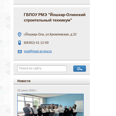
ГБПОУ РМЭ "Йошкар-Олинский
строительный техникум"
г.Йошкар-Ола, ул.Кремлевская, д.32
8(8362) 41-12-00
yost@mari-el.gov.ru
Новости
25 июня 2026 г.