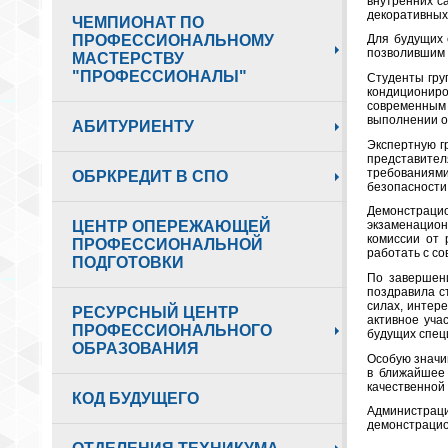
внутренних с
декоративных
ЧЕМПИОНАТ ПО
ПРОФЕССИОНАЛЬНОМУ
Для будущих 
позволившим 
МАСТЕРСТВУ
"ПРОФЕССИОНАЛЫ"
Студенты гру
кондиционир
современным
выполнении от
АБИТУРИЕНТУ
Экспертную г
представител
требованиям
ОБРКРЕДИТ В СПО
безопасности
Демонстрацио
ЦЕНТР ОПЕРЕЖАЮЩЕЙ
экзаменацион
комиссии от 
ПРОФЕССИОНАЛЬНОЙ
работать с с
ПОДГОТОВКИ
По завершени
поздравила с
силах, интер
РЕСУРСНЫЙ ЦЕНТР
активное уча
ПРОФЕССИОНАЛЬНОГО
будущих спец
ОБРАЗОВАНИЯ
Особую значи
в ближайшее 
качественной
КОД БУДУЩЕГО
Администраци
демонстрацио