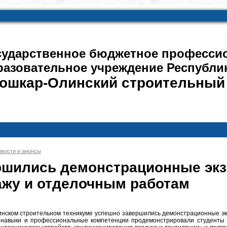
сударственное бюджетное професси
разовательное учреждение Республи
ошкар-Олинский строительный
вости и анонсы
ршились демонстрационные экз
ажу и отделочным работам
нском строительном техникуме успешно завершились демонстрационные экз
 навыки и профессиональные компетенции продемонстрировали студенты г